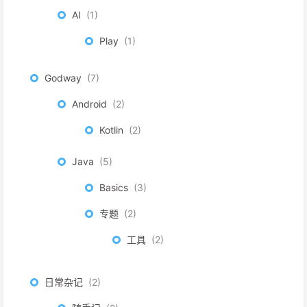
AI
1
Play
1
Godway
7
Android
2
Kotlin
2
Java
5
Basics
3
专题
2
工具
2
日常杂记
2