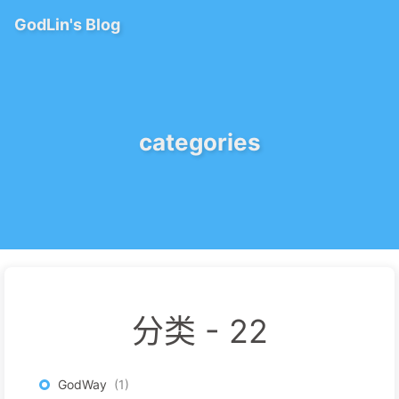
GodLin's Blog
categories
分类 -
22
GodWay
1