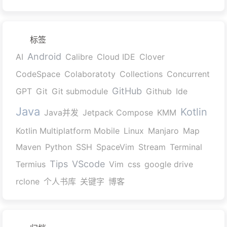
标签
Android
AI
Calibre
Cloud IDE
Clover
CodeSpace
Colaboratoty
Collections
Concurrent
GitHub
GPT
Git
Git submodule
Github
Ide
Java
Kotlin
Java并发
Jetpack Compose
KMM
Kotlin Multiplatform Mobile
Linux
Manjaro
Map
Maven
Python
SSH
SpaceVim
Stream
Terminal
Tips
VScode
Termius
Vim
css
google drive
rclone
个人书库
关键字
博客