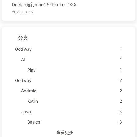
Docker运行macOS?Docker-OSX
2021-03-15
分类
GodWay
1
AI
1
Play
1
Godway
7
Android
2
Kotlin
2
Java
5
Basics
3
查看更多