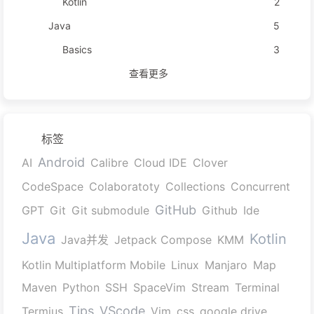
Kotlin
2
Java
5
Basics
3
查看更多
标签
Android
AI
Calibre
Cloud IDE
Clover
CodeSpace
Colaboratoty
Collections
Concurrent
GitHub
GPT
Git
Git submodule
Github
Ide
Java
Kotlin
Java并发
Jetpack Compose
KMM
Kotlin Multiplatform Mobile
Linux
Manjaro
Map
Maven
Python
SSH
SpaceVim
Stream
Terminal
Tips
VScode
Termius
Vim
css
google drive