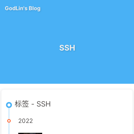
GodLin's Blog
SSH
标签 - SSH
2022