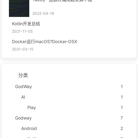
2022-04-19
Kotlin开发总结
2021-11-05
Docker运行macOS?Docker-OSX
2021-03-15
分类
GodWay
1
AI
1
Play
1
Godway
7
Android
2