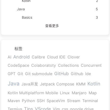
Kotlin
2
Java
5
Basics
3
查看更多
标签
Android
AI
Calibre
Cloud IDE
Clover
CodeSpace
Colaboratoty
Collections
Concurrent
GitHub
GPT
Git
Git submodule
Github
Ide
Java
Kotlin
Java并发
Jetpack Compose
KMM
Kotlin Multiplatform Mobile
Linux
Manjaro
Map
Maven
Python
SSH
SpaceVim
Stream
Terminal
Tips
VScode
Termius
Vim
css
google drive