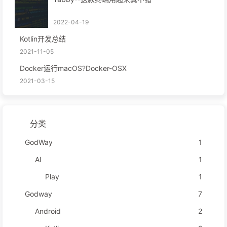
2022-04-19
Kotlin开发总结
2021-11-05
Docker运行macOS?Docker-OSX
2021-03-15
分类
GodWay
1
AI
1
Play
1
Godway
7
Android
2