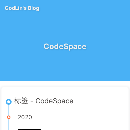
GodLin's Blog
CodeSpace
标签 - CodeSpace
2020