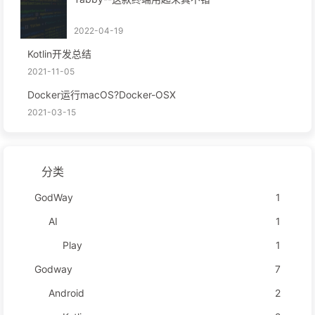
2022-04-19
Kotlin开发总结
2021-11-05
Docker运行macOS?Docker-OSX
2021-03-15
分类
GodWay
1
AI
1
Play
1
Godway
7
Android
2