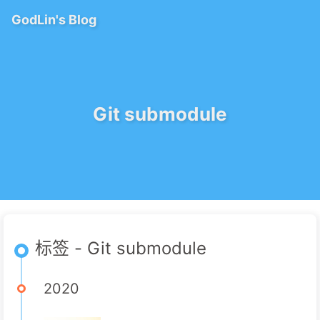
GodLin's Blog
Git submodule
标签 - Git submodule
2020