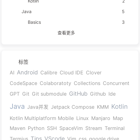
Kotlin
2
Java
5
Basics
3
查看更多
标签
Android
AI
Calibre
Cloud IDE
Clover
CodeSpace
Colaboratoty
Collections
Concurrent
GitHub
GPT
Git
Git submodule
Github
Ide
Java
Kotlin
Java并发
Jetpack Compose
KMM
Kotlin Multiplatform Mobile
Linux
Manjaro
Map
Maven
Python
SSH
SpaceVim
Stream
Terminal
Tips
VScode
Termius
Vim
css
google drive