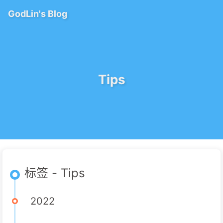
GodLin's Blog
Tips
标签 - Tips
2022