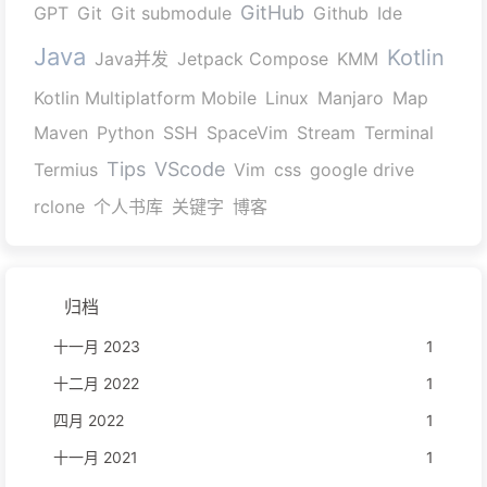
GitHub
GPT
Git
Git submodule
Github
Ide
Java
Kotlin
Java并发
Jetpack Compose
KMM
Kotlin Multiplatform Mobile
Linux
Manjaro
Map
Maven
Python
SSH
SpaceVim
Stream
Terminal
Tips
VScode
Termius
Vim
css
google drive
rclone
个人书库
关键字
博客
归档
十一月 2023
1
十二月 2022
1
四月 2022
1
十一月 2021
1