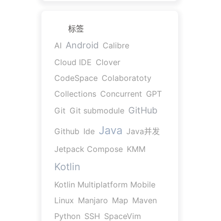
标签
Android
AI
Calibre
Cloud IDE
Clover
CodeSpace
Colaboratoty
Collections
Concurrent
GPT
GitHub
Git
Git submodule
Java
Github
Ide
Java并发
Jetpack Compose
KMM
Kotlin
Kotlin Multiplatform Mobile
Linux
Manjaro
Map
Maven
Python
SSH
SpaceVim