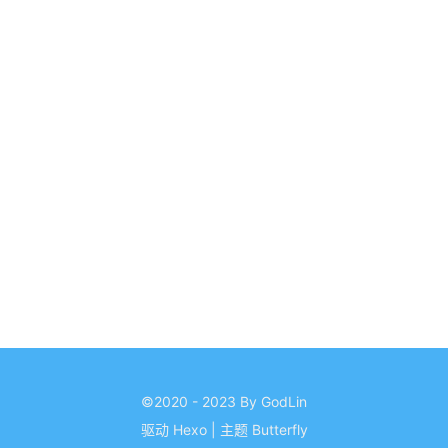
©2020 - 2023 By GodLin
驱动
Hexo
|
主题
Butterfly