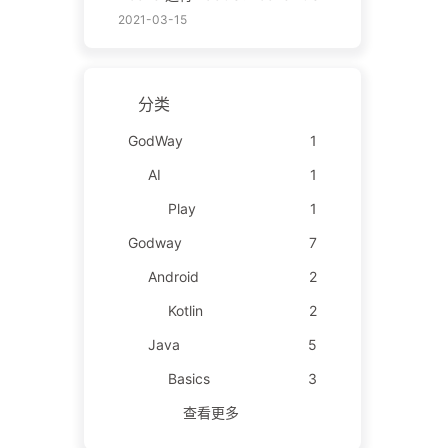
2021-03-15
分类
GodWay
1
AI
1
Play
1
Godway
7
Android
2
Kotlin
2
Java
5
Basics
3
查看更多