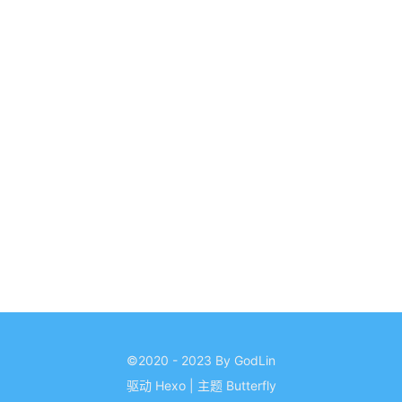
©2020 - 2023 By GodLin
驱动
Hexo
|
主题
Butterfly