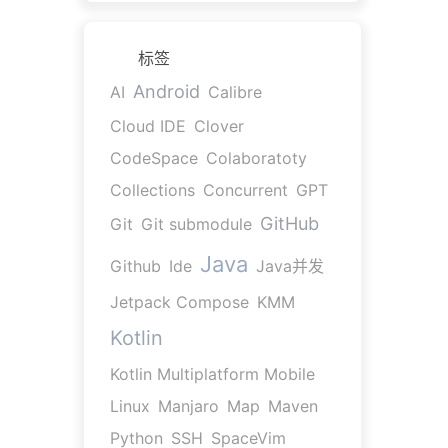
标签
Android
AI
Calibre
Cloud IDE
Clover
CodeSpace
Colaboratoty
Collections
Concurrent
GPT
GitHub
Git
Git submodule
Java
Github
Ide
Java并发
Jetpack Compose
KMM
Kotlin
Kotlin Multiplatform Mobile
Linux
Manjaro
Map
Maven
Python
SSH
SpaceVim