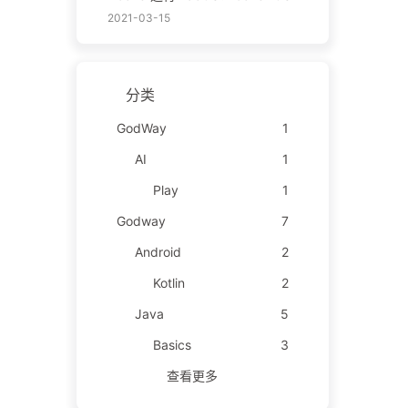
2021-03-15
分类
GodWay
1
AI
1
Play
1
Godway
7
Android
2
Kotlin
2
Java
5
Basics
3
查看更多