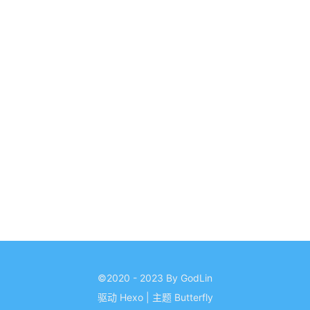
©2020 - 2023 By GodLin
驱动
Hexo
|
主题
Butterfly