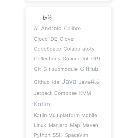
标签
Android
AI
Calibre
Cloud IDE
Clover
CodeSpace
Colaboratoty
Collections
Concurrent
GPT
GitHub
Git
Git submodule
Java
Github
Ide
Java并发
Jetpack Compose
KMM
Kotlin
Kotlin Multiplatform Mobile
Linux
Manjaro
Map
Maven
Python
SSH
SpaceVim