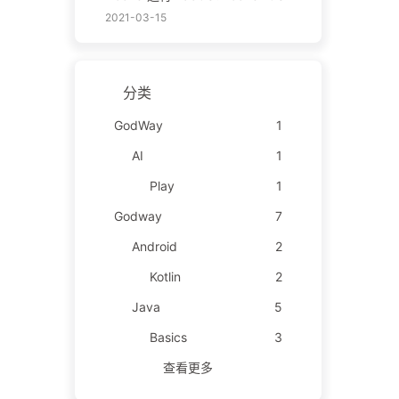
2021-03-15
分类
GodWay
1
AI
1
Play
1
Godway
7
Android
2
Kotlin
2
Java
5
Basics
3
查看更多