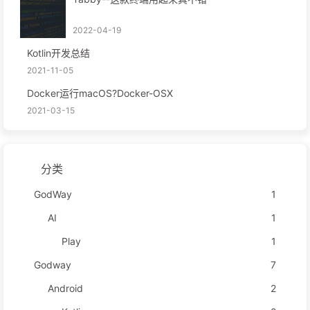
2022-04-19
Kotlin开发总结
2021-11-05
Docker运行macOS?Docker-OSX
2021-03-15
分类
GodWay
1
AI
1
Play
1
Godway
7
Android
2