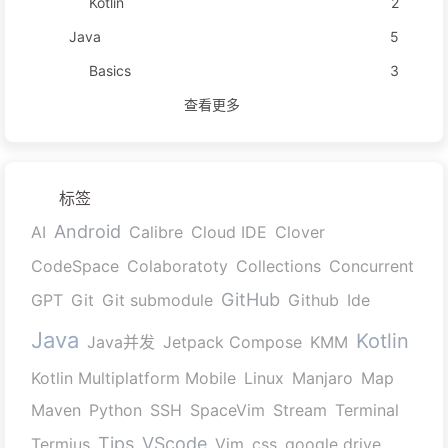
Kotlin
2
Java
5
Basics
3
查看更多
标签
Android
AI
Calibre
Cloud IDE
Clover
CodeSpace
Colaboratoty
Collections
Concurrent
GitHub
GPT
Git
Git submodule
Github
Ide
Java
Kotlin
Java并发
Jetpack Compose
KMM
Kotlin Multiplatform Mobile
Linux
Manjaro
Map
Maven
Python
SSH
SpaceVim
Stream
Terminal
Tips
VScode
Termius
Vim
css
google drive