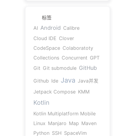
标签
Android
AI
Calibre
Cloud IDE
Clover
CodeSpace
Colaboratoty
Collections
Concurrent
GPT
GitHub
Git
Git submodule
Java
Github
Ide
Java并发
Jetpack Compose
KMM
Kotlin
Kotlin Multiplatform Mobile
Linux
Manjaro
Map
Maven
Python
SSH
SpaceVim