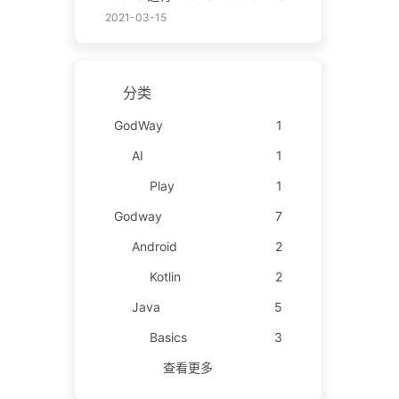
2021-03-15
分类
GodWay
1
AI
1
Play
1
Godway
7
Android
2
Kotlin
2
Java
5
Basics
3
查看更多