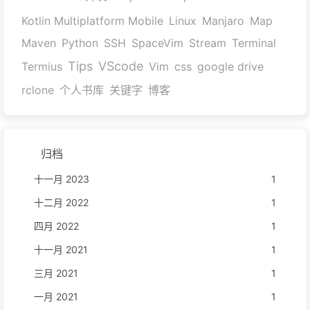
Kotlin Multiplatform Mobile
Linux
Manjaro
Map
Maven
Python
SSH
SpaceVim
Stream
Terminal
Tips
VScode
Termius
Vim
css
google drive
rclone
个人书库
关键字
博客
归档
十一月 2023
1
十二月 2022
1
四月 2022
1
十一月 2021
1
三月 2021
1
一月 2021
1