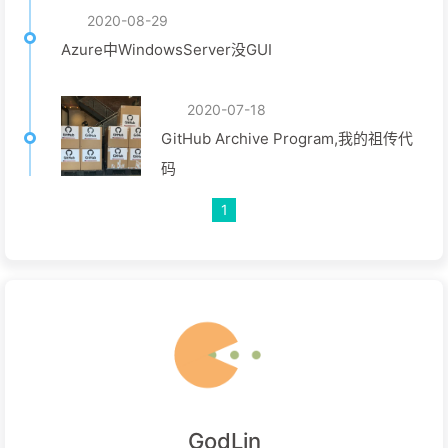
2020-08-29
Azure中WindowsServer没GUI
2020-07-18
GitHub Archive Program,我的祖传代
码
1
GodLin