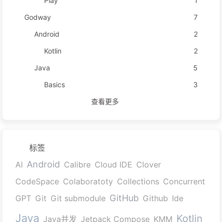
Play
1
Godway
7
Android
2
Kotlin
2
Java
5
Basics
3
查看更多
标签
Android
AI
Calibre
Cloud IDE
Clover
CodeSpace
Colaboratoty
Collections
Concurrent
GitHub
GPT
Git
Git submodule
Github
Ide
Java
Kotlin
Java并发
Jetpack Compose
KMM