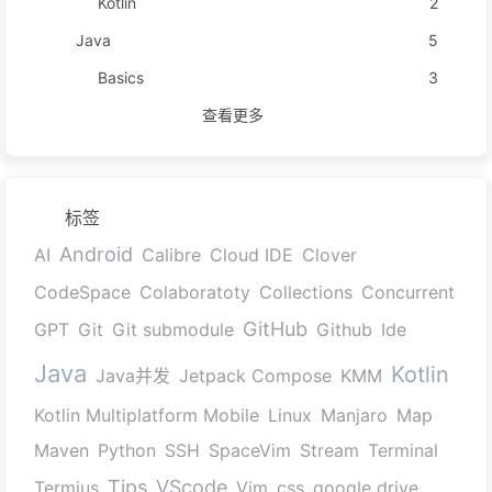
Kotlin
2
Java
5
Basics
3
查看更多
标签
Android
AI
Calibre
Cloud IDE
Clover
CodeSpace
Colaboratoty
Collections
Concurrent
GitHub
GPT
Git
Git submodule
Github
Ide
Java
Kotlin
Java并发
Jetpack Compose
KMM
Kotlin Multiplatform Mobile
Linux
Manjaro
Map
Maven
Python
SSH
SpaceVim
Stream
Terminal
Tips
VScode
Termius
Vim
css
google drive