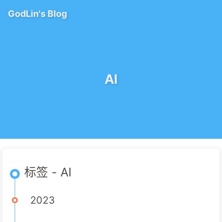
GodLin's Blog
AI
标签 - AI
2023