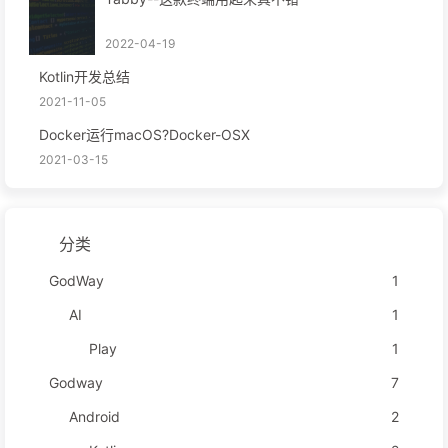
2022-04-19
Kotlin开发总结
2021-11-05
Docker运行macOS?Docker-OSX
2021-03-15
分类
GodWay
1
AI
1
Play
1
Godway
7
Android
2