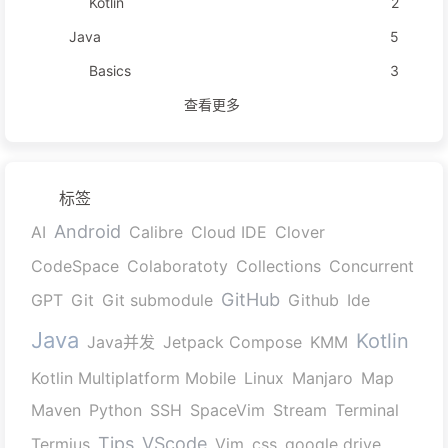
Kotlin
2
Java
5
Basics
3
查看更多
标签
Android
AI
Calibre
Cloud IDE
Clover
CodeSpace
Colaboratoty
Collections
Concurrent
GitHub
GPT
Git
Git submodule
Github
Ide
Java
Kotlin
Java并发
Jetpack Compose
KMM
Kotlin Multiplatform Mobile
Linux
Manjaro
Map
Maven
Python
SSH
SpaceVim
Stream
Terminal
Tips
VScode
Termius
Vim
css
google drive