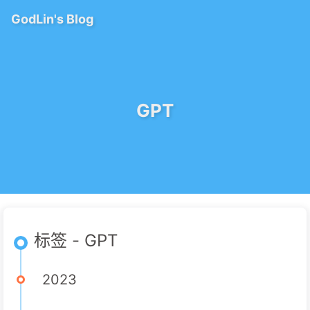
GodLin's Blog
GPT
标签 - GPT
2023