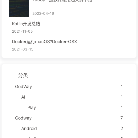
2022-04-19
Kotlin开发总结
2021-11-05
Docker运行macOS?Docker-OSX
2021-03-15
分类
GodWay
1
AI
1
Play
1
Godway
7
Android
2