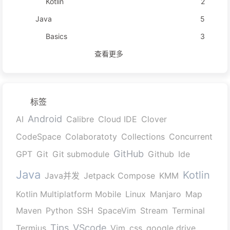
Kotlin
2
Java
5
Basics
3
查看更多
标签
Android
AI
Calibre
Cloud IDE
Clover
CodeSpace
Colaboratoty
Collections
Concurrent
GitHub
GPT
Git
Git submodule
Github
Ide
Java
Kotlin
Java并发
Jetpack Compose
KMM
Kotlin Multiplatform Mobile
Linux
Manjaro
Map
Maven
Python
SSH
SpaceVim
Stream
Terminal
Tips
VScode
Termius
Vim
css
google drive