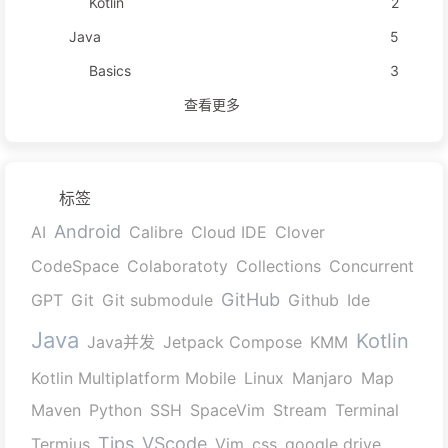
Kotlin
2
Java
5
Basics
3
查看更多
标签
Android
AI
Calibre
Cloud IDE
Clover
CodeSpace
Colaboratoty
Collections
Concurrent
GitHub
GPT
Git
Git submodule
Github
Ide
Java
Kotlin
Java并发
Jetpack Compose
KMM
Kotlin Multiplatform Mobile
Linux
Manjaro
Map
Maven
Python
SSH
SpaceVim
Stream
Terminal
Tips
VScode
Termius
Vim
css
google drive