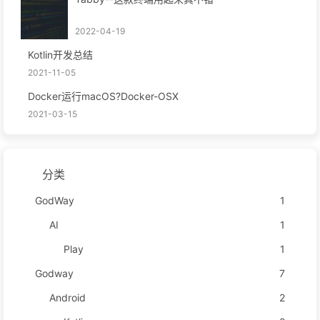
2022-04-19
Kotlin开发总结
2021-11-05
Docker运行macOS?Docker-OSX
2021-03-15
分类
GodWay
1
AI
1
Play
1
Godway
7
Android
2