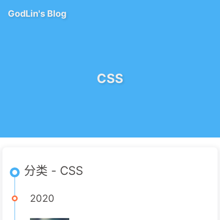
GodLin's Blog
CSS
分类 - CSS
2020