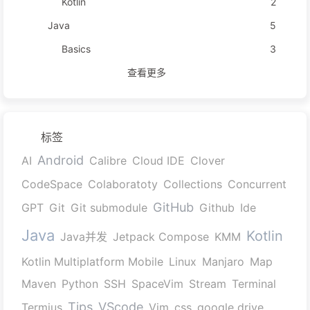
Kotlin
2
Java
5
Basics
3
查看更多
标签
Android
AI
Calibre
Cloud IDE
Clover
CodeSpace
Colaboratoty
Collections
Concurrent
GitHub
GPT
Git
Git submodule
Github
Ide
Java
Kotlin
Java并发
Jetpack Compose
KMM
Kotlin Multiplatform Mobile
Linux
Manjaro
Map
Maven
Python
SSH
SpaceVim
Stream
Terminal
Tips
VScode
Termius
Vim
css
google drive