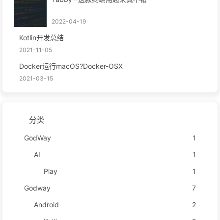
2022-04-19
Kotlin开发总结
2021-11-05
Docker运行macOS?Docker-OSX
2021-03-15
分类
GodWay
1
AI
1
Play
1
Godway
7
Android
2