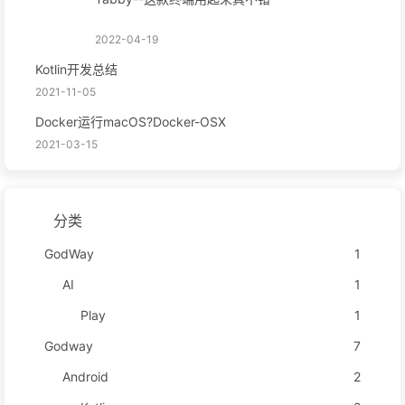
2022-04-19
Kotlin开发总结
2021-11-05
Docker运行macOS?Docker-OSX
2021-03-15
分类
GodWay
1
AI
1
Play
1
Godway
7
Android
2