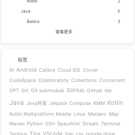
Kotlin
2
Java
5
Basics
3
查看更多
标签
Android
AI
Calibre
Cloud IDE
Clover
CodeSpace
Colaboratoty
Collections
Concurrent
GitHub
GPT
Git
Git submodule
Github
Ide
Java
Kotlin
Java并发
Jetpack Compose
KMM
Kotlin Multiplatform Mobile
Linux
Manjaro
Map
Maven
Python
SSH
SpaceVim
Stream
Terminal
Tips
VScode
Termius
Vim
css
google drive