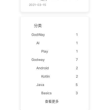
2021-03-15
分类
GodWay
1
AI
1
Play
1
Godway
7
Android
2
Kotlin
2
Java
5
Basics
3
查看更多