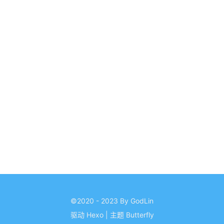
©2020 - 2023 By GodLin
驱动
Hexo
|
主题
Butterfly