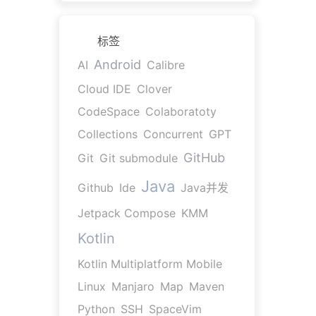
标签
Android
AI
Calibre
Cloud IDE
Clover
CodeSpace
Colaboratoty
Collections
Concurrent
GPT
GitHub
Git
Git submodule
Java
Github
Ide
Java并发
Jetpack Compose
KMM
Kotlin
Kotlin Multiplatform Mobile
Linux
Manjaro
Map
Maven
Python
SSH
SpaceVim