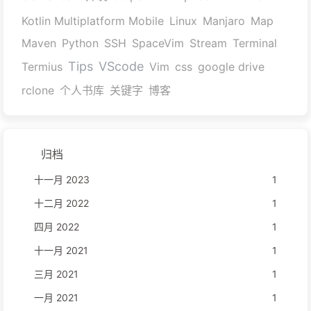
Kotlin Multiplatform Mobile
Linux
Manjaro
Map
Maven
Python
SSH
SpaceVim
Stream
Terminal
Tips
VScode
Termius
Vim
css
google drive
rclone
个人书库
关键字
博客
归档
十一月 2023
1
十二月 2022
1
四月 2022
1
十一月 2021
1
三月 2021
1
一月 2021
1