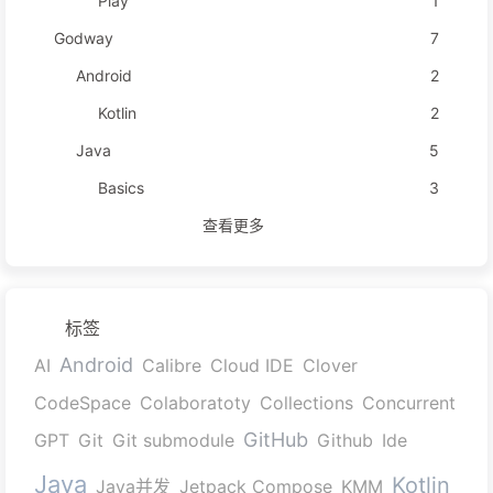
Play
1
Godway
7
Android
2
Kotlin
2
Java
5
Basics
3
查看更多
标签
Android
AI
Calibre
Cloud IDE
Clover
CodeSpace
Colaboratoty
Collections
Concurrent
GitHub
GPT
Git
Git submodule
Github
Ide
Java
Kotlin
Java并发
Jetpack Compose
KMM