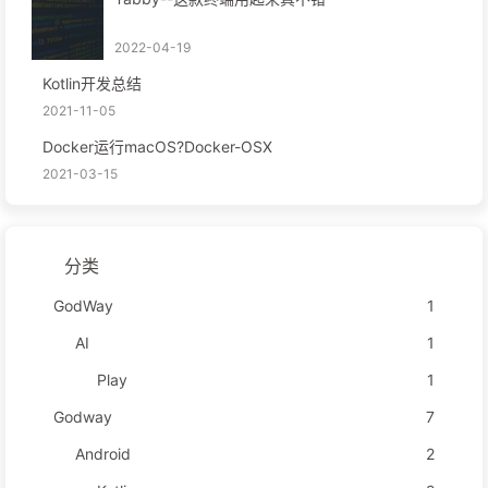
2022-04-19
Kotlin开发总结
2021-11-05
Docker运行macOS?Docker-OSX
2021-03-15
分类
GodWay
1
AI
1
Play
1
Godway
7
Android
2