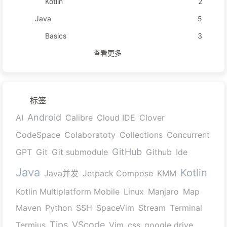
Kotlin
2
Java
5
Basics
3
查看更多
标签
Android
AI
Calibre
Cloud IDE
Clover
CodeSpace
Colaboratoty
Collections
Concurrent
GitHub
GPT
Git
Git submodule
Github
Ide
Java
Kotlin
Java并发
Jetpack Compose
KMM
Kotlin Multiplatform Mobile
Linux
Manjaro
Map
Maven
Python
SSH
SpaceVim
Stream
Terminal
Tips
VScode
Termius
Vim
css
google drive