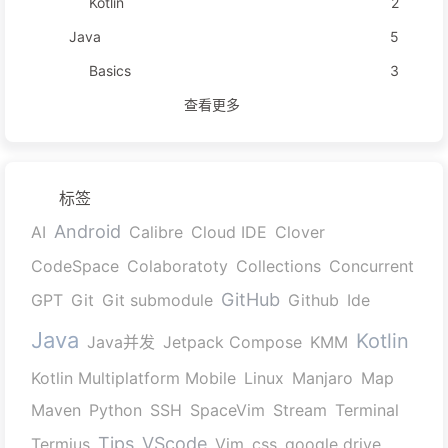
Kotlin
2
Java
5
Basics
3
查看更多
标签
Android
AI
Calibre
Cloud IDE
Clover
CodeSpace
Colaboratoty
Collections
Concurrent
GitHub
GPT
Git
Git submodule
Github
Ide
Java
Kotlin
Java并发
Jetpack Compose
KMM
Kotlin Multiplatform Mobile
Linux
Manjaro
Map
Maven
Python
SSH
SpaceVim
Stream
Terminal
Tips
VScode
Termius
Vim
css
google drive