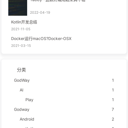
2022-04-19
Kotlin开发总结
2021-11-05
Docker运行macOS?Docker-OSX
2021-03-15
分类
GodWay
1
AI
1
Play
1
Godway
7
Android
2