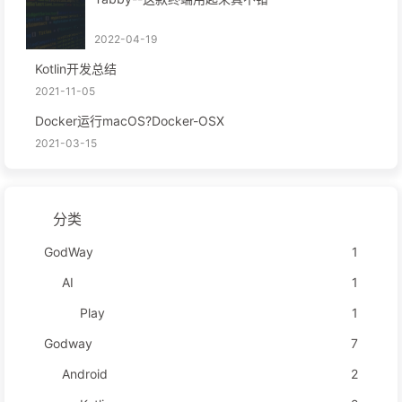
2022-04-19
Kotlin开发总结
2021-11-05
Docker运行macOS?Docker-OSX
2021-03-15
分类
GodWay
1
AI
1
Play
1
Godway
7
Android
2