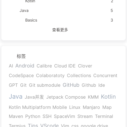
Kotlin
2
Java
5
Basics
3
查看更多
标签
Android
AI
Calibre
Cloud IDE
Clover
CodeSpace
Colaboratoty
Collections
Concurrent
GitHub
GPT
Git
Git submodule
Github
Ide
Java
Kotlin
Java并发
Jetpack Compose
KMM
Kotlin Multiplatform Mobile
Linux
Manjaro
Map
Maven
Python
SSH
SpaceVim
Stream
Terminal
Tips
VScode
Termius
Vim
css
google drive