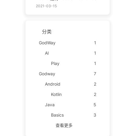
2021-03-15
分类
GodWay
1
AI
1
Play
1
Godway
7
Android
2
Kotlin
2
Java
5
Basics
3
查看更多