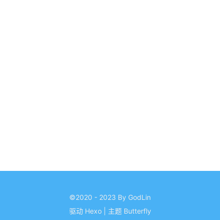
©2020 - 2023 By GodLin
驱动
Hexo
|
主题
Butterfly