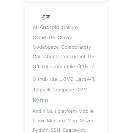
标签
Android
AI
Calibre
Cloud IDE
Clover
CodeSpace
Colaboratoty
Collections
Concurrent
GPT
GitHub
Git
Git submodule
Java
Github
Ide
Java并发
Jetpack Compose
KMM
Kotlin
Kotlin Multiplatform Mobile
Linux
Manjaro
Map
Maven
Python
SSH
SpaceVim