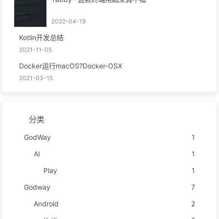
2022-04-19
Kotlin开发总结
2021-11-05
Docker运行macOS?Docker-OSX
2021-03-15
分类
GodWay
1
AI
1
Play
1
Godway
7
Android
2