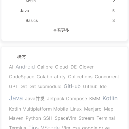
Kotlin
2
Java
5
Basics
3
查看更多
标签
Android
AI
Calibre
Cloud IDE
Clover
CodeSpace
Colaboratoty
Collections
Concurrent
GitHub
GPT
Git
Git submodule
Github
Ide
Java
Kotlin
Java并发
Jetpack Compose
KMM
Kotlin Multiplatform Mobile
Linux
Manjaro
Map
Maven
Python
SSH
SpaceVim
Stream
Terminal
Tips
VScode
Termius
Vim
css
google drive